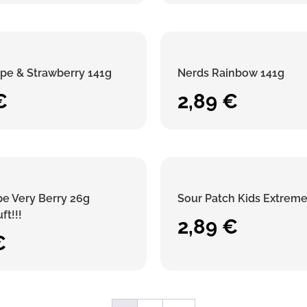
pe & Strawberry 141g
Nerds Rainbow 141g
€
2,89
€
e Very Berry 26g
Sour Patch Kids Extrem
ft!!!
2,89
€
€