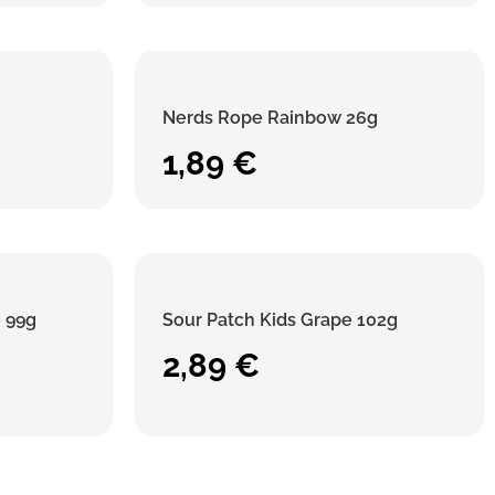
Nerds Rope Rainbow 26g
1,89
€
e 99g
Sour Patch Kids Grape 102g
2,89
€