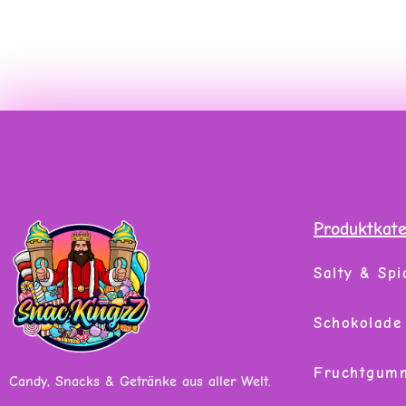
Produktkat
Salty & Spi
Schokolade
Fruchtgum
Candy, Snacks & Getränke aus aller Welt.