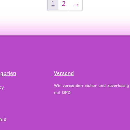
1
2
→
egorien
Versand
Wir versenden sicher und zuverlässig
cy
mit DPD.
mis