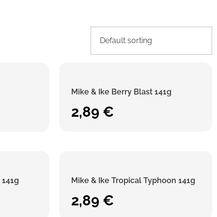
Mike & Ike Berry Blast 141g
2,89
€
s 141g
Mike & Ike Tropical Typhoon 141g
2,89
€