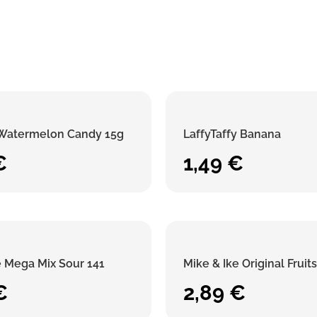
 Watermelon Candy 15g
LaffyTaffy Banana
€
1,49
€
e Mega Mix Sour 141
Mike & Ike Original Fruit
€
2,89
€